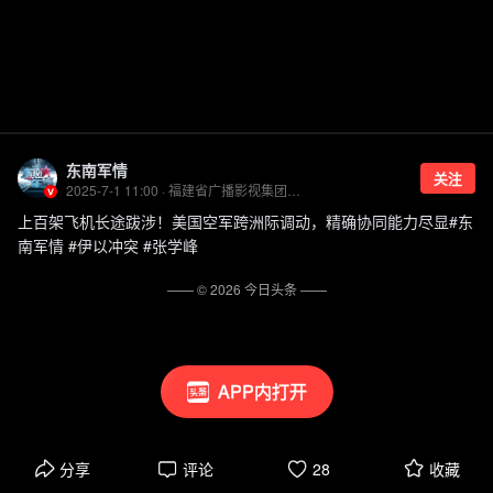
东南军情
关注
2025-7-1 11:00 · 福建省广播影视集团旗下账号
上百架飞机长途跋涉！美国空军跨洲际调动，精确协同能力尽显#东
南军情 #伊以冲突 #张学峰
—— ©
2026
今日头条
——
APP内打开
分享
评论
28
收藏