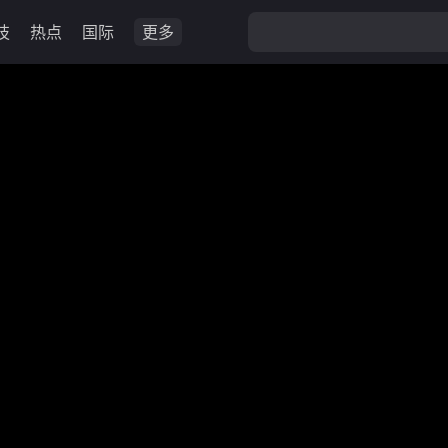
技
热点
国际
更多