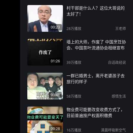
村干部是什么人？这位大哥说的
太好了！
00:23
28万
播放
王老师
墙上的大师，作废了 中国烹饪协
会、中国茶叶流通协会相继宣布
01:26
39万
播放
白话政经说
一群已婚男士，离开老婆孩子去
旅行的样子
00:41
58万
播放
感悟生活
物业费可能要改变收费方式了，
目前普遍按产权面积缴费
00:28
16万
播放
清晨呼吸新空气