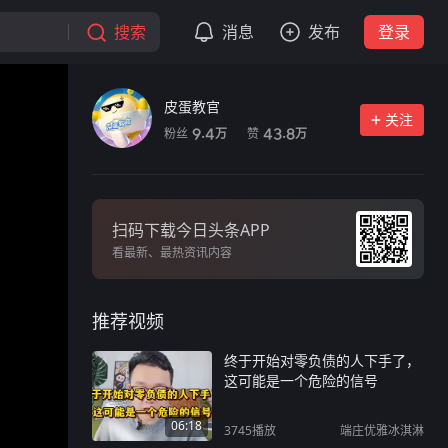
搜索
消息
发布
登录
皮蛋教官
关注
粉丝
赞
9.4
43.8
万
万
扫码下载今日头条APP
看最新、最热资讯内容
推荐视频
终于开始对零负债的人下手了，
这可能是一个危险的信号
06:18
3745
播放
端庄优雅冰淇淋