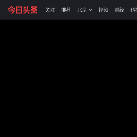
关注
推荐
北京
视频
财经
科