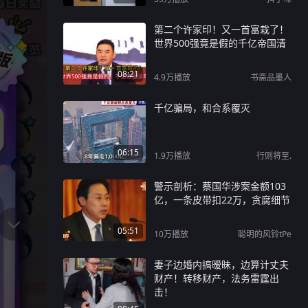
第二个许家印！又一首富栽了！
世界500强竟是假的千亿帝国清
08:21
4.9万
播放
书斋品墨人
千亿骗局，和合系覆灭
06:15
1.9万
播放
行则将至.
警示剖析：蔡国华涉案金额103
亿，一条皮带扣22万，贪腐细节
05:51
10万
播放
聪明的风铃tPe
妻子边婚内搞暧昧，边算计丈夫
财产！转移财产，法务雷霆出
击！