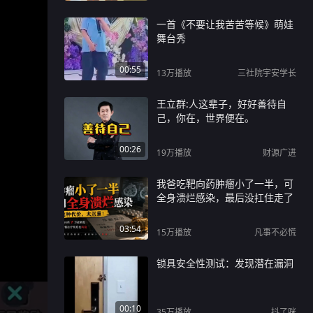
一首《不要让我苦苦等候》萌娃
舞台秀
00:55
13万
播放
三社院宇安学长
王立群:人这辈子，好好善待自
己，你在，世界便在。
00:26
19万
播放
财源广进
我爸吃靶向药肿瘤小了一半，可
全身溃烂感染，最后没扛住走了
03:54
15万
播放
凡事不必慌
锁具安全性测试：发现潜在漏洞
00:10
35万
播放
抖了咪