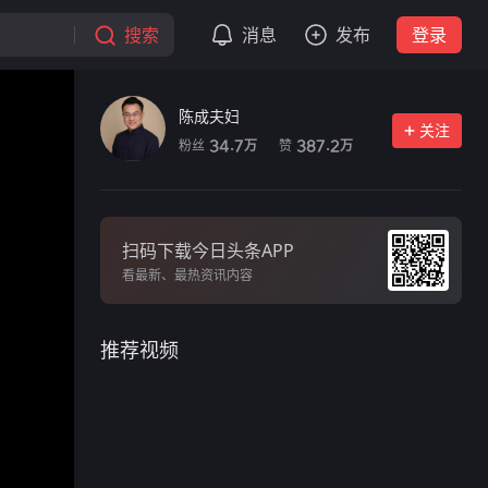
搜索
消息
发布
登录
陈成夫妇
关注
粉丝
赞
34.7
387.2
万
万
扫码下载今日头条APP
看最新、最热资讯内容
推荐视频