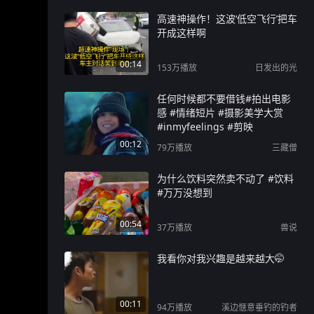
高速神操作！这波‘低空飞行’把车
开成这样啊
00:14
153万
播放
日发出的光
任何时候都不要借钱#拍出电影
感 #情绪短片 #摄影美学大赏
#inmyfeelings #剪映
00:12
79万
播放
三藏僧
为什么饮料突然卖不动了 #饮料
#万万没想到
00:54
37万
播放
兽说
我看你对我兴趣是越来越大🤭
00:11
94万
播放
溪边惬意垂钓的钓者