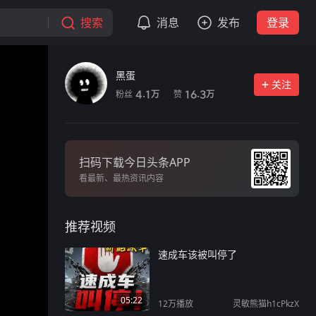
搜索
消息
发布
登录
黑蛋
关注
粉丝
赞
4.1
16.3
万
万
扫码下载今日头条APP
看最新、最热资讯内容
推荐视频
速成车该被叫停了
05:22
12万
播放
灵敏熊猫h1cPkzX