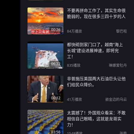
不要再拼命工作了，其实生命很
脆弱的，现在很多三四十岁的人
00:26
84万
播放
黎巴啦
都快砌到家门口了，越南“海上
长城”建设进展神速，即将完
工！
06:22
835
播放
琳娜爱牡丹
非普施压美国两大石油巨头让他
们给民众降价。
00:12
41万
播放
嵌金边的乌云
太震撼了！外国观众看呆：不敢
相信自己眼睛，这就是龙哥实
力！
03:56
1548
播放
张霞