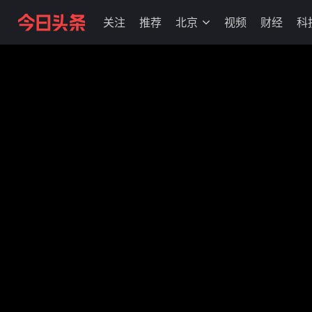
关注
推荐
北京
视频
财经
科