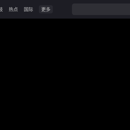
技
热点
国际
更多