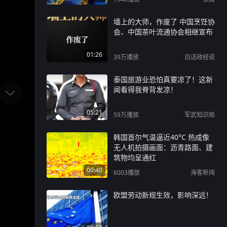
墙上的大师，作废了 中国烹饪协
会、中国茶叶流通协会相继宣布
01:26
39万
播放
白话政经说
泰国旅游业恐怕真要凉了！这新
闻看得我脊背发凉！
05:21
59万
播放
军武知识局
韩国首尔气温逼近40°C 热成像
无人机拍摄画面：沥青路面、建
筑物均呈通红
00:40
6003
播放
海客新闻
欧盟劳动新规生效，影响深远！