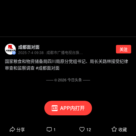
成都面对面
关注
2025-7-4 09:38 · 成都市广播电视台旗下《成都面对面》官方账号
国家粮食和物资储备局四川局原分党组书记、局长关路林接受纪律
审查和监察调查 #成都面对面
—— ©
2026
今日头条
——
APP内打开
分享
1
12
收藏