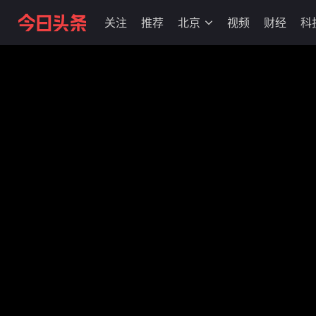
关注
推荐
北京
视频
财经
科