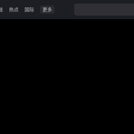
技
热点
国际
更多