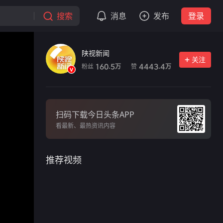
搜索
消息
发布
登录
陕视新闻
关注
粉丝
赞
160.5
4443.4
万
万
扫码下载今日头条APP
看最新、最热资讯内容
推荐视频