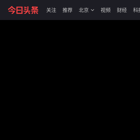
关注
推荐
北京
视频
财经
科