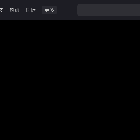
技
热点
国际
更多