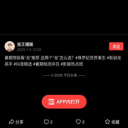
张王捕娱
关注
2025-7-4 12:39
暑期带娃看“龙”推荐 这两个“龙”怎么选？#侏罗纪世界重生 #新驯龙
高手 #抖音精选 #暑期档测评员 #影娱热点团
—— ©
2026
今日头条
——
APP内打开
分享
2
2
收藏