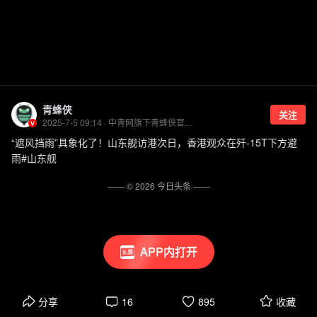
青蜂侠
关注
2025-7-5 09:14 · 中青网旗下青蜂侠官方账号
“遮风挡雨”具象化了！山东舰访港次日，香港观众在歼-15T下方避
雨#山东舰
—— ©
2026
今日头条
——
APP内打开
分享
16
895
收藏