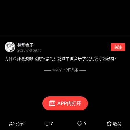
律动盒子
关注
2025-7-8 09:10
为什么孙燕姿的《我怀念的》能进中国音乐学院九级考级教材？
—— ©
2026
今日头条
——
APP内打开
分享
2
9
收藏