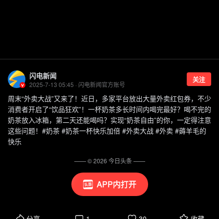
闪电新闻
关注
2025-7-13 05:45 · 闪电新闻官方账号
周末“外卖大战”又来了！近日，多家平台放出大量外卖红包券，不少
消费者开启了“饮品狂欢”！一杯奶茶多长时间内喝完最好？喝不完的
奶茶放入冰箱，第二天还能喝吗？实现“奶茶自由”的你，一定得注意
这些问题！#奶茶 #奶茶一杯快乐加倍 #外卖大战 #外卖 #薅羊毛的
快乐
—— ©
2026
今日头条
——
APP内打开
分享
1
30
收藏