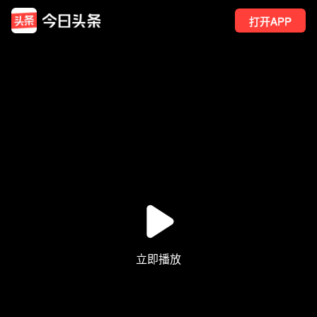
打开APP
30
点赞
1
转发