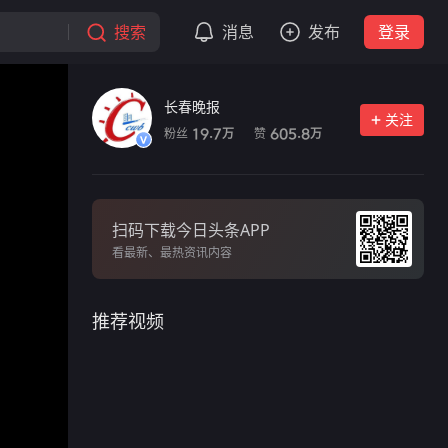
搜索
消息
发布
登录
长春晚报
关注
粉丝
赞
19.7
605.8
万
万
扫码下载今日头条APP
看最新、最热资讯内容
推荐视频