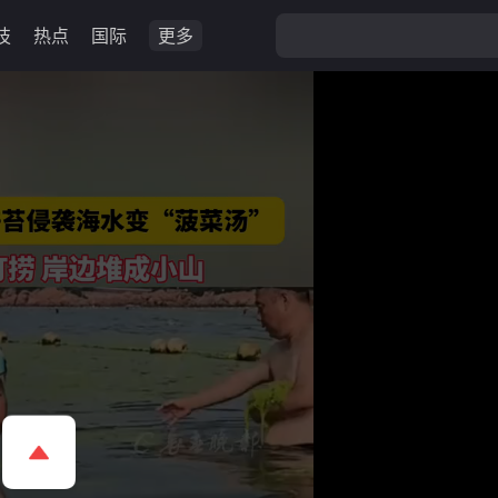
技
热点
国际
更多