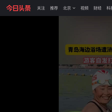
关注
推荐
北京
视频
财经
科