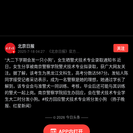
北京日报
关注
2025-7-18 04:27 · 《北京日报》官方账号
“大二下学期会发一只小狗”，女生晒警犬技术专业录取通知书 近
日，女生分享被南京警察学院警犬技术专业拟录取，获广大网友关
注。据了解，该考生为黑龙江文科生，高考分数达587分。发帖人陈
同学接受记者采访表示，成为一名警察是她的理想，她通过学长了
解到，该专业会与准警犬一同训练、考核，毕业后还可能与其训练
的警犬一起上岗。南京警察学院招生办回应，会在警犬技术专业学
生大二时分发小狗。#校方回应警犬技术专业将分发小狗 （扬子晚
报、红星新闻）
—— ©
2026
今日头条
——
APP内打开