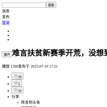
搜索
消息
发布
登录
难言扶贫新赛季开荒，没想
展开
播放
1560
发布于
2025-07-19 17:21
29
2
10
分享
转发到头条