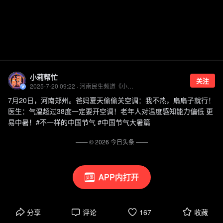
小莉帮忙
关注
2025-7-20 09:22 · 河南民生频道《小莉帮忙》官方账号
7月20日，河南郑州。爸妈夏天偷偷关空调：我不热，扇扇子就行！
医生：气温超过38度一定要开空调！老年人对温度感知能力偏低 更
易中暑！#不一样的中国节气 #中国节气大暑篇
—— ©
2026
今日头条
——
APP内打开
分享
评论
167
收藏