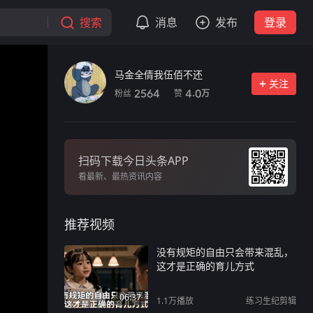
搜索
消息
发布
登录
马金全倩我伍佰不还
关注
粉丝
赞
2564
4.0
万
扫码下载今日头条APP
看最新、最热资讯内容
推荐视频
没有规矩的自由只会带来混乱，
这才是正确的育儿方式
06:37
1.1万
播放
练习生纪剪辑