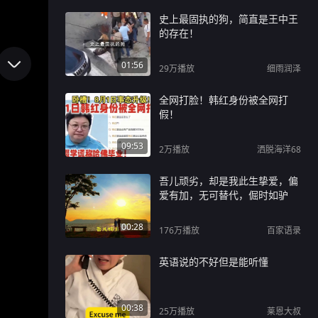
史上最固执的狗，简直是王中王
的存在！
01:56
29万
播放
细雨润泽
全网打脸！韩红身份被全网打
假！
09:53
2万
播放
洒脱海洋68
吾儿顽劣，却是我此生挚爱，偏
爱有加，无可替代，倔时如驴
00:28
176万
播放
百家语录
英语说的不好但是能听懂
00:38
25万
播放
莱恩大叔