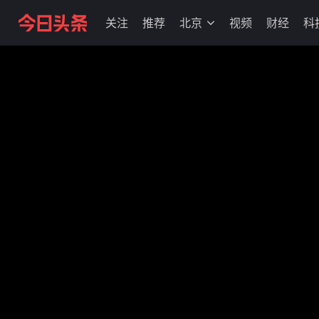
关注
推荐
北京
视频
财经
科