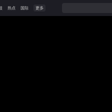
技
热点
国际
更多