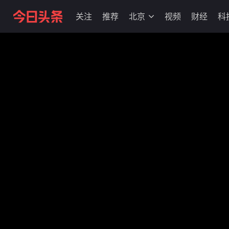
关注
推荐
北京
视频
财经
科