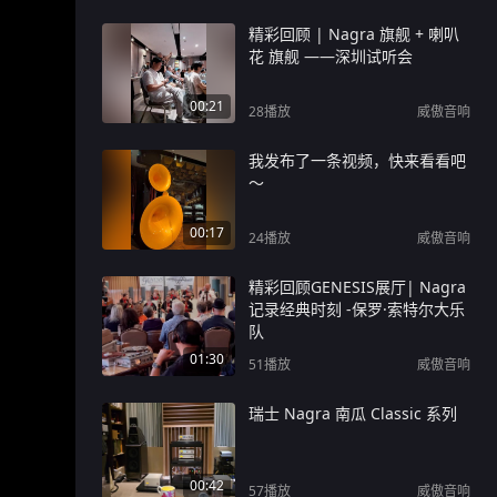
精彩回顾 | Nagra 旗舰 + 喇叭
花 旗舰 ——深圳试听会
00:21
28
播放
威傲音响
我发布了一条视频，快来看看吧
～
00:17
24
播放
威傲音响
精彩回顾GENESIS展厅| Nagra
记录经典时刻 -保罗·索特尔大乐
队
01:30
51
播放
威傲音响
瑞士 Nagra 南瓜 Classic 系列
00:42
57
播放
威傲音响