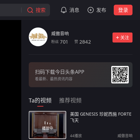
搜索
消息
发布
登录
威傲音响
关注
粉丝
赞
701
2842
扫码下载今日头条APP
看最新、最热资讯内容
Ta的视频
推荐视频
美国 GENESIS 珍妮西施 FORTE
飞天
播放中
44
播放
威傲音响