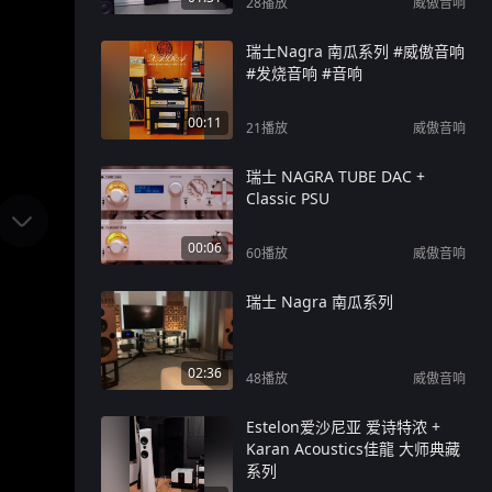
28
播放
威傲音响
瑞士Nagra 南瓜系列 #威傲音响
#发烧音响 #音响
00:11
21
播放
威傲音响
瑞士 NAGRA TUBE DAC +
Classic PSU
00:06
60
播放
威傲音响
瑞士 Nagra 南瓜系列
02:36
48
播放
威傲音响
Estelon爱沙尼亚 爱诗特浓 +
Karan Acoustics佳龍 大师典藏
系列