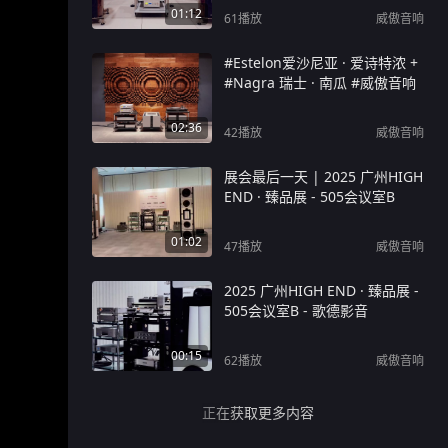
01:12
61
播放
威傲音响
#Estelon爱沙尼亚 · 爱诗特浓 +
#Nagra 瑞士 · 南瓜 #威傲音响
02:36
42
播放
威傲音响
展会最后一天 | 2025 广州HIGH
END · 臻品展 - 505会议室B
01:02
47
播放
威傲音响
2025 广州HIGH END · 臻品展 -
505会议室B - 歌德影音
00:15
62
播放
威傲音响
正在获取更多内容