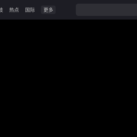
技
热点
国际
更多