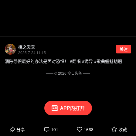
桃之夭夭
关注
2025-7-24 11:15
消除恐惧最好的办法是面对恐惧！ #翻唱 #诡异 #歌曲魑魅魍魉
—— ©
2026
今日头条
——
APP内打开
分享
101
1668
收藏