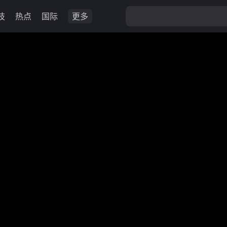
技
热点
国际
更多