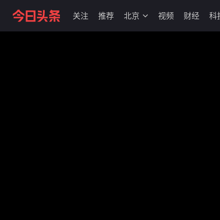
关注
推荐
北京
视频
财经
科