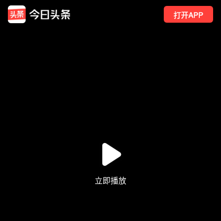
打开APP
238
点赞
8
转发