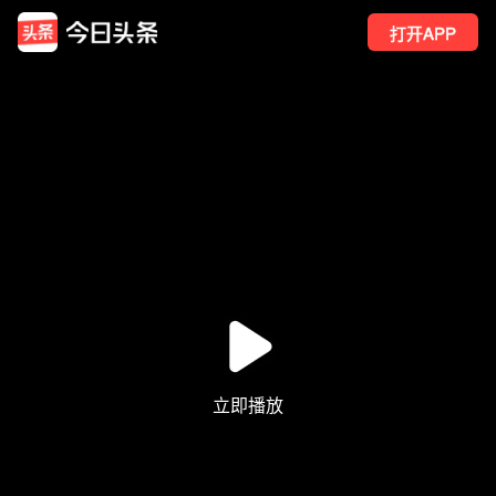
打开APP
68
点赞