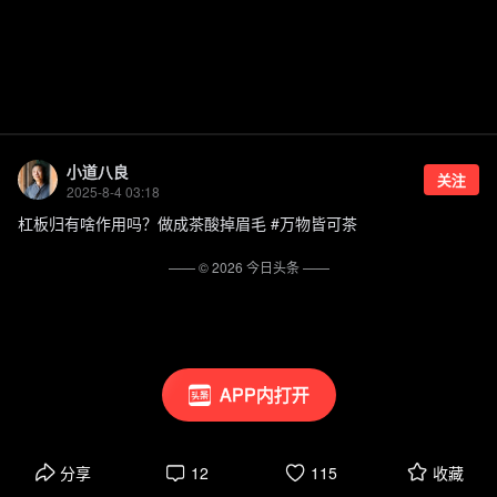
小道八良
关注
2025-8-4 03:18
杠板归有啥作用吗？做成茶酸掉眉毛 #万物皆可茶
—— ©
2026
今日头条
——
APP内打开
分享
12
115
收藏