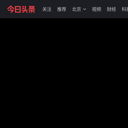
关注
推荐
北京
视频
财经
科