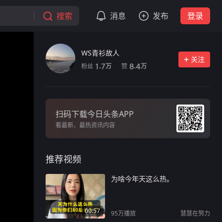
搜索
消息
发布
登录
WS青衫故人
关注
粉丝
赞
1.7
8.4
万
万
扫码下载今日头条APP
看最新、最热资讯内容
推荐视频
为啥今年天这么热。
00:57
95万
播放
慧慧在努力