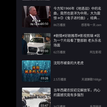
今方知1966年《地道战》中的名
曲，竟然也是洋为中用，大为震
惊→🙃《鬼子进村曲》，经典名
曲震撼人心！
00:50
86万
播放
感恩每一天-zen
#剧情#好剧推荐#影视剪辑 #因
为一个片段看了整部剧 老头乐名
场面
01:00
62万
播放
阿左影视
沈阳市被查的大老虎
03:26
2.5万
播放
天道酬勤168go
当年西藏农奴初见解放军，内心
的震撼究竟有多强烈
03:47
34万
播放
毛哥锐评