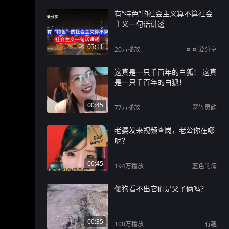
有“特色”的社会主义算不算社会
主义一句话讲透
03:11
20万
播放
可可爱分享
这真是一只千百年的白狐！ 这真
是一只千百年的白狐！
00:45
77万
播放
翠竹灵韵
老婆发来视频查岗，老公你在哪
呢？
00:45
194万
播放
蓝色的海
傻狗看不出它们是父子俩吗？
00:35
100万
播放
有趣