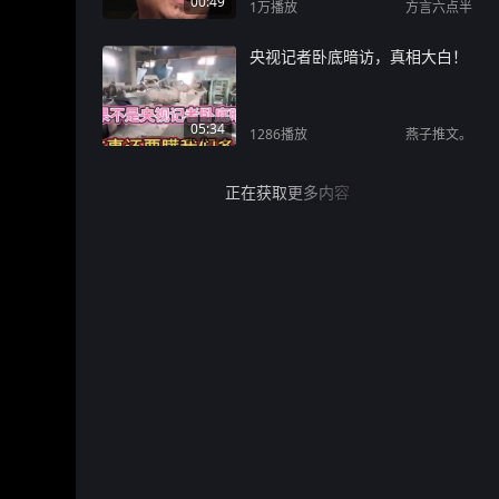
00:49
1万
播放
方言六点半
央视记者卧底暗访，真相大白！
05:34
1286
播放
燕子推文。
正在获取更多内容