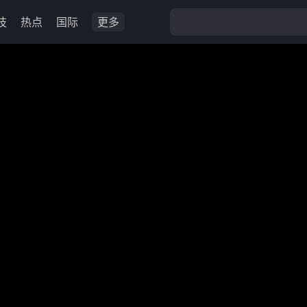
技
热点
国际
更多