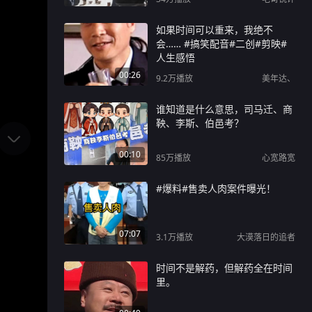
如果时间可以重来，我绝不
会…… #搞笑配音#二创#剪映#
人生感悟
00:26
9.2万
播放
美年达、
谁知道是什么意思，司马迁、商
鞅、李斯、伯邑考？
00:10
85万
播放
心宽路宽
#爆料#售卖人肉案件曝光！
07:07
3.1万
播放
大漠落日的追者
时间不是解药，但解药全在时间
里。