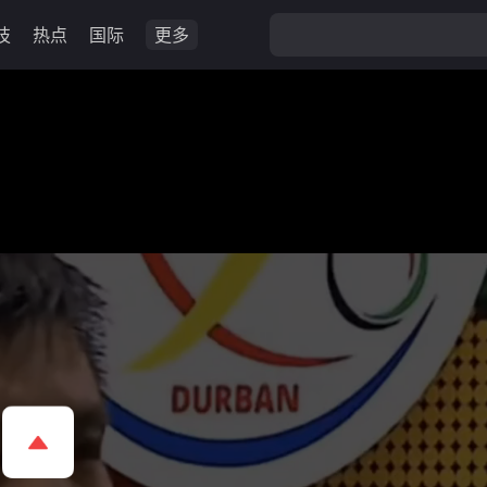
技
热点
国际
更多