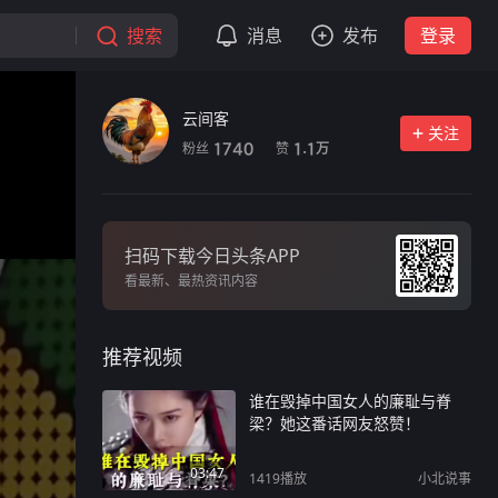
搜索
消息
发布
登录
云间客
关注
粉丝
赞
1740
1.1
万
扫码下载今日头条APP
看最新、最热资讯内容
推荐视频
谁在毁掉中国女人的廉耻与脊
梁？她这番话网友怒赞！
03:47
1419
播放
小北说事