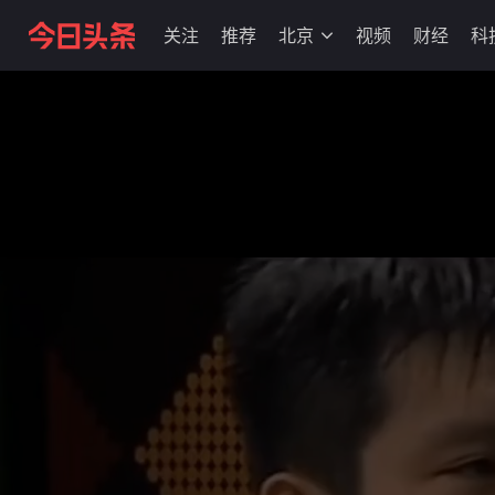
关注
推荐
北京
视频
财经
科