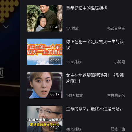
童年记忆中的温暖拥抱
00:49
1万
播放
畅谈古今事
你正在犯一个足以毁灭一生的错
误
04:00
1126
播放
小锦鲤
女主在地铁脚踢猥琐男！《影视
片段》！
00:17
143万
播放
空白的记忆
生命的意义，最终不过是离场。
03:49
4875
播放
晨峰一曲