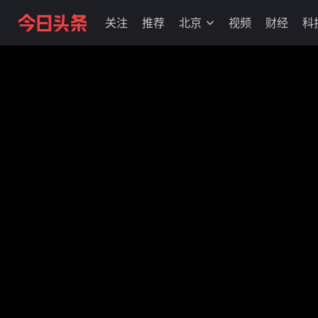
关注
推荐
北京
视频
财经
科