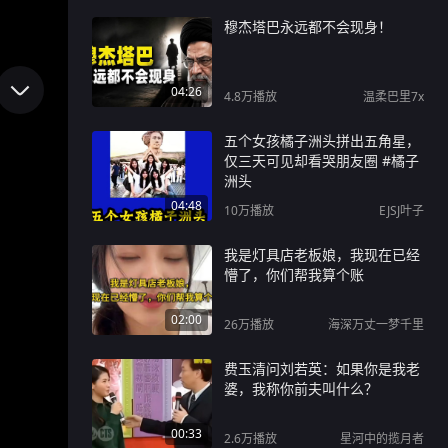
穆杰塔巴永远都不会现身！
04:26
4.8万
播放
温柔巴里7x
五个女孩橘子洲头拼出五角星，
仅三天可见却看哭朋友圈 #橘子
洲头
04:48
10万
播放
EJSJ叶子
我是灯具店老板娘，我现在已经
懵了，你们帮我算个账
02:00
26万
播放
海深万丈一梦千里
费玉清问刘若英：如果你是我老
婆，我称你前夫叫什么？
00:33
2.6万
播放
星河中的揽月者