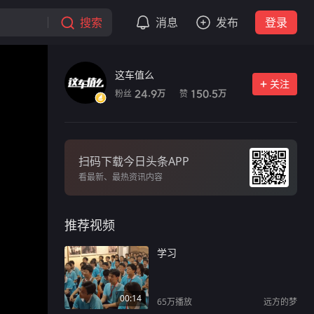
搜索
消息
发布
登录
这车值么
关注
粉丝
赞
24.9
150.5
万
万
扫码下载今日头条APP
看最新、最热资讯内容
推荐视频
学习
00:14
65万
播放
远方的梦