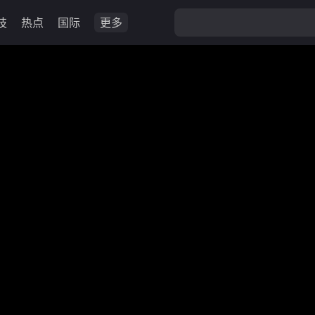
技
热点
国际
更多