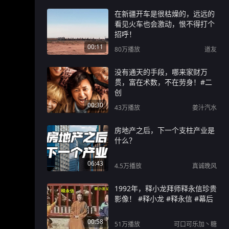
在新疆开车是很枯燥的，远远的
看见火车也会激动，恨不得打个
招呼！
00:11
80万
播放
道友
没有通天的手段，哪来家财万
贯，富在术数，不在劳身！#二
创
00:30
43万
播放
姜汁汽水
房地产之后，下一个支柱产业是
什么？
06:43
4.5万
播放
真诚晚风
1992年，释小龙拜师释永信珍贵
影像！ #释小龙 #释永信 #幕后
00:58
51万
播放
可口可乐加丶糖