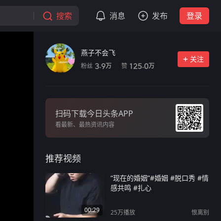
搜索
消息
发布
登录
燕子不会飞
关注
粉丝
赞
3.9
125.0
万
万
扫码下载今日头条APP
看最新、最热资讯内容
推荐视频
“现在的婚姻”#婚姻 #脱口秀 #情
感共鸣 #扎心
00:29
25万
播放
恨离别