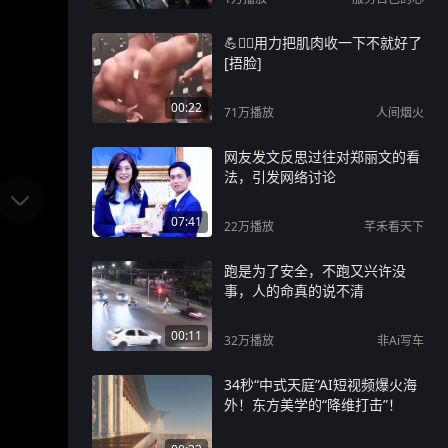
💪🏋️‍♂️用力把肌肉收一下不就好了
[捂脸]
00:22
71万
播放
人间烟火
网友发文反思过往对郑丽文的看
法，引发网络讨论
07:41
22万
播放
芊禾看天下
跑是为了安全，不跑又兴许没
事，人的命真的说不清
00:11
32万
播放
非Ai写车
34秒“中式天庭”AI短视频爆火海
外！东方美学的“降维打击”！