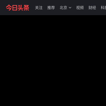
关注
推荐
北京
视频
财经
科