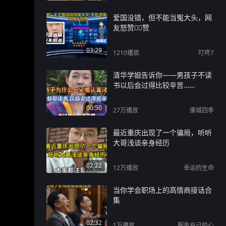
爱国没错，但不能当冤大头，网
友怒赞👍🏻赞
03:29
1210
播放
叮咚7
清华学姐告诉你——男孩子不读
书以后会过得比较辛苦……
00:50
27万
播放
康城四季
最近重庆出现了一个骗局，听听
大哥浅谈亲身经历
02:22
12万
播放
幸运的生命
当你学会职场上的高情商接话合
集
02:32
1万
播放
服务自己的心