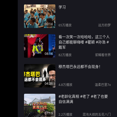
学习
00:14
65万
播放
远方的梦
看一次笑一次哈哈哈，这三个人
自己都能聊嗨喽 #瞿颖 #孙浩 #
戴军
08:16
82万
播放
浆糊看世界
穆杰塔巴永远都不会现身！
04:26
4.8万
播放
温柔巴里7x
#老龄化真相 #老了 #老了也要
自信满满
07:19
2.2万
播放
混沌大叔的五花八门