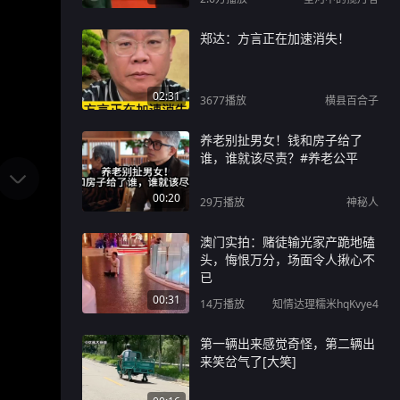
郑达：方言正在加速消失！
02:31
3677
播放
横县百合子
养老别扯男女！钱和房子给了
谁，谁就该尽责？#养老公平
00:20
29万
播放
神秘人
澳门实拍：赌徒输光家产跪地磕
头，悔恨万分，场面令人揪心不
已
00:31
14万
播放
知情达理糯米hqKvye4
第一辆出来感觉奇怪，第二辆出
来笑岔气了[大笑]