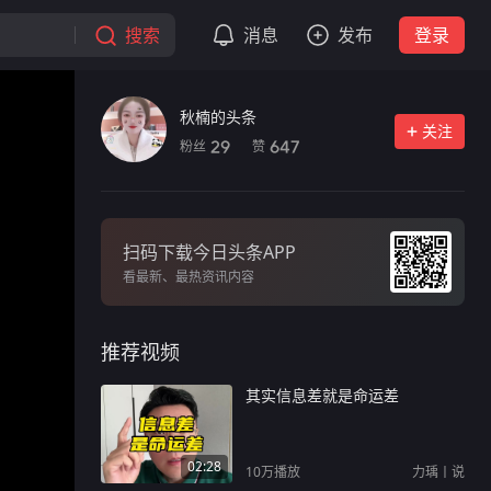
搜索
消息
发布
登录
秋楠的头条
关注
粉丝
赞
29
647
扫码下载今日头条APP
看最新、最热资讯内容
推荐视频
其实信息差就是命运差
02:28
10万
播放
力瑀丨说