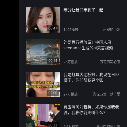
缘分让我们走到了一起
00:47
1495
播放
乐观的小妮
外网百万播放量！中国人用
seedance生成的ai天宫视频
00:14
26万
播放
万花筒写轮眼
我是灯具店老板娘，我现在已经
懵了，你们帮我算个账
02:00
27万
播放
海深万丈一梦千里
费玉清问刘若英：如果你是我老
婆，我称你前夫叫什么？
00:33
2.6万
播放
星河中的揽月者