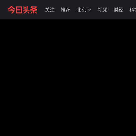
关注
推荐
北京
视频
财经
科