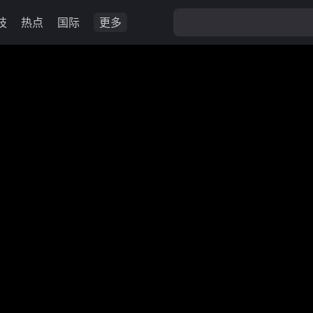
技
热点
国际
更多