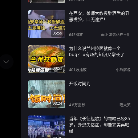
在西安，某师大教授醉酒后的丑
恶嘴脸，口无遮拦！
05:59
645
播放
南阳诚信花卉王姐
为什么说兰州拉面就像一个
bug？ #有趣的知识又增长了
00:57
401万
播放
小熊解说
开饭时间到
03:24
4.8万
播放
瞪大笑
当年《长征组歌》的领唱已经85
岁，身患失忆症，却能完美再唱
经