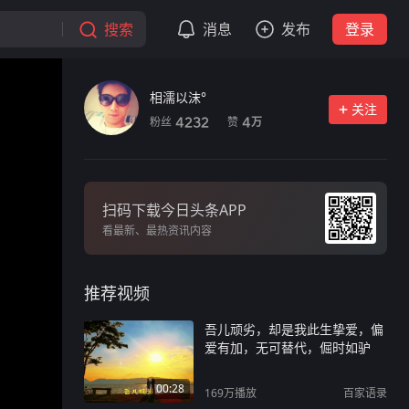
搜索
消息
发布
登录
相濡以沫°
关注
粉丝
赞
4232
4
万
扫码下载今日头条APP
看最新、最热资讯内容
推荐视频
吾儿顽劣，却是我此生挚爱，偏
爱有加，无可替代，倔时如驴
00:28
169万
播放
百家语录