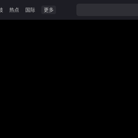
技
热点
国际
更多