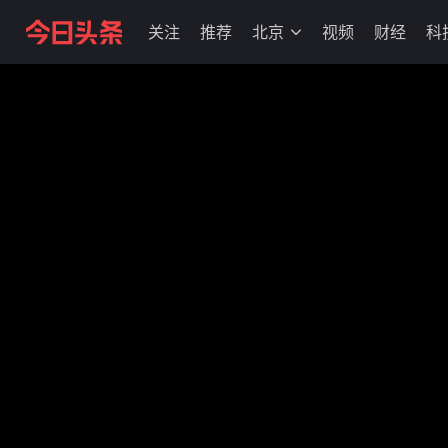
关注
推荐
北京
视频
财经
科