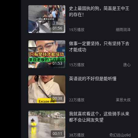
史上最固执的狗，简直是王中王
的存在！
01:56
19万
播放
细雨润泽
做事一定要坚持，只有坚持下去
才能成功
01:53
15万
播放
唐心
英语说的不好但是能听懂
00:38
22万
播放
莱恩大叔
我就喜欢看这个，这些骑手从来
都不会让网友失望
00:11
38万
播放
奇幻远山o9d