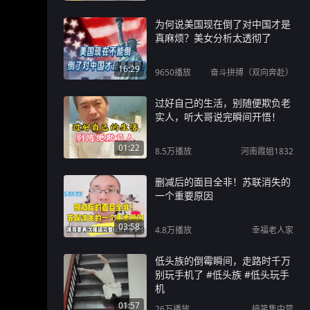
为何说美国现在倒了对中国才是
真麻烦？美女分析太透彻了
16:29
9650
播放
奋斗拼搏（双向奔赴）
过好自己的生活，别随便欺负老
实人，听大哥说完瞬间开悟！
01:22
8.5万
播放
河南霞姐1832
删减后的面目全非！苏联消失的
一个重要原因
03:58
4.8万
播放
幸福老人家
低头族的倒霉瞬间，走路时千万
别玩手机了 #低头族 #低头玩手
机
01:57
26万
播放
搞笑集中营