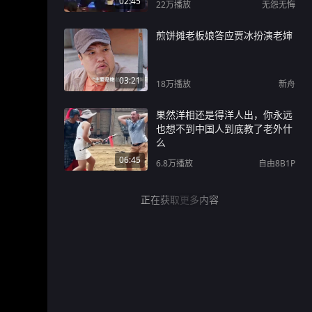
02:45
22万
播放
无怨无悔
煎饼摊老板娘答应贾冰扮演老婶
03:21
18万
播放
新舟
果然洋相还是得洋人出，你永远
也想不到中国人到底教了老外什
么
06:45
6.8万
播放
自由8B1P
正在获取更多内容