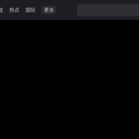
技
热点
国际
更多