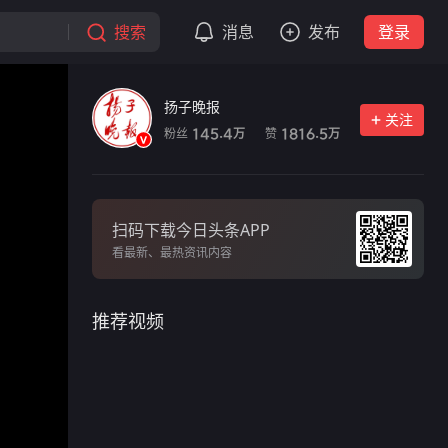
搜索
消息
发布
登录
扬子晚报
关注
粉丝
赞
145.4
1816.5
万
万
扫码下载今日头条APP
看最新、最热资讯内容
推荐视频