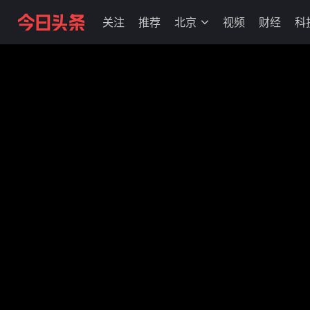
关注
推荐
北京
视频
财经
科