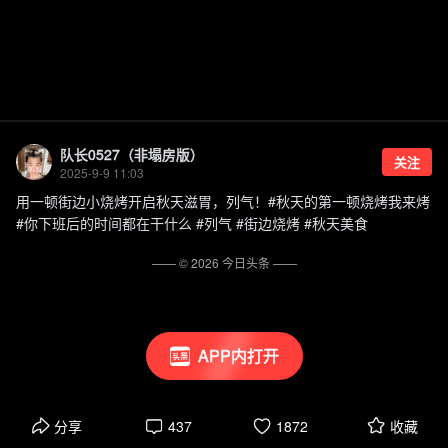
队长0527（非塌房版）
关注
2025-9-9 11:03
用一顿街边小烧烤开启秋天滋胃，列气！#秋天的第一顿烧烤我来烤
#你下班后的时间都在干什么 #列气 #街边烧烤 #秋天美食
—— ©
2026
今日头条
——
APP内打开
分享
437
1872
收藏