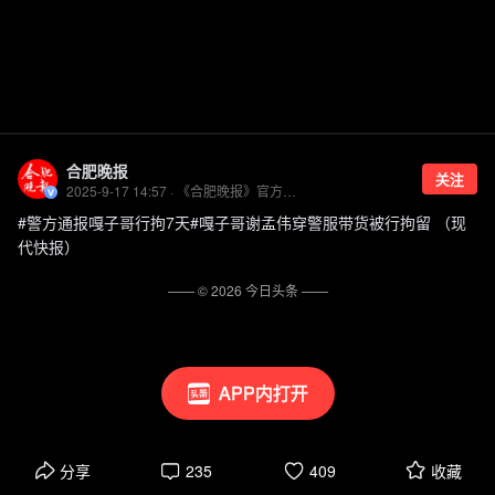
合肥晚报
关注
2025-9-17 14:57 · 《合肥晚报》官方账号
#警方通报嘎子哥行拘7天#嘎子哥谢孟伟穿警服带货被行拘留 （现
代快报）
—— ©
2026
今日头条
——
APP内打开
分享
235
409
收藏