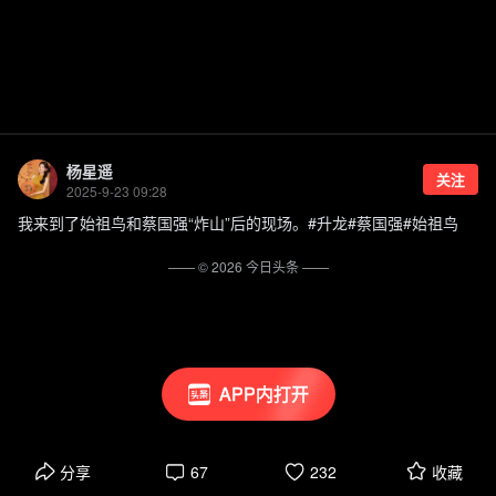
杨星遥
关注
2025-9-23 09:28
我来到了始祖鸟和蔡国强“炸山”后的现场。#升龙#蔡国强#始祖鸟
—— ©
2026
今日头条
——
APP内打开
分享
67
232
收藏