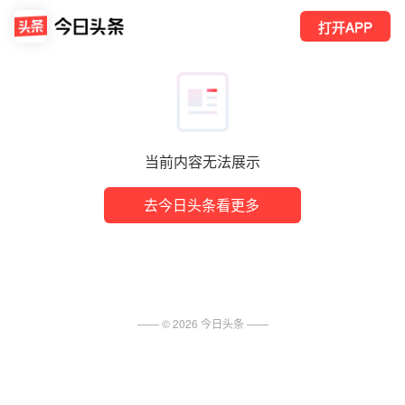
打开APP
当前内容无法展示
去今日头条看更多
—— ©
2026
今日头条
——