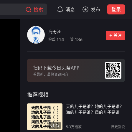
搜索
消息
发布
登录
海无涯
关注
粉丝
赞
114
136
扫码下载今日头条APP
看最新、最热资讯内容
推荐视频
天的儿子是谁？地的儿子是谁？
海的儿子是谁？风的儿子是谁
01:43
5.3万
播放
旧史新说