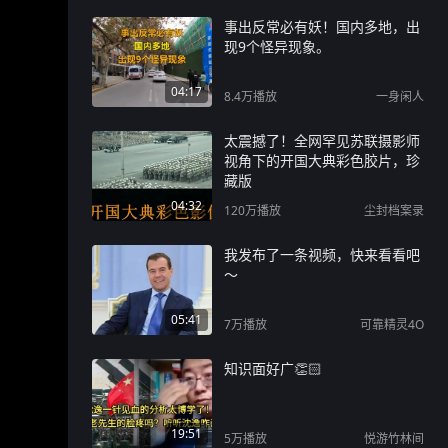
事出反常必有妖！国内多地，出
现9个怪异现象。
04:17
8.4万
播放
一身闲人
太震撼了！全网罕见苏联摄影师
视角下的开国大典彩色胶片，珍
藏版
04:32
120万
播放
尘封档案录
我发布了一条视频，快来看看吧
～
05:41
7万
播放
可靠精灵4O
知识面好广👏🏻
19:51
5万
播放
悦游竹林间