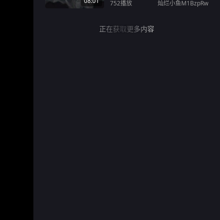
08:01
752
播放
灿烂小鱼M1BzpRw
正在获取更多内容