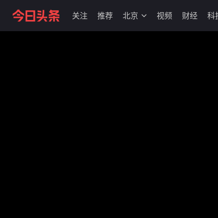
关注
推荐
北京
视频
财经
科