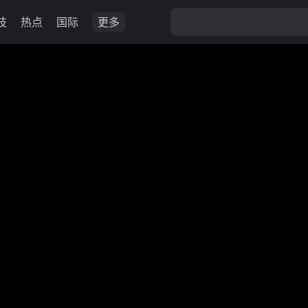
技
热点
国际
更多