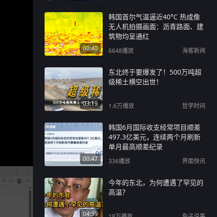
韩国首尔气温逼近40°C 热成像
无人机拍摄画面：沥青路面、建
筑物均呈通红
00:40
6648
播放
海客新闻
东北终于要爆发了！500万吨超
级稀土横空出世！
03:19
1.6万
播放
哲学时间
韩国6月国际收支经常项目顺差
497.3亿美元，连续两个月刷新
单月最高顺差纪录
00:47
336
播放
界面快讯
今年的东北，为何遭遇了罕见的
高温？
04:59
18万
播放
兔子说事