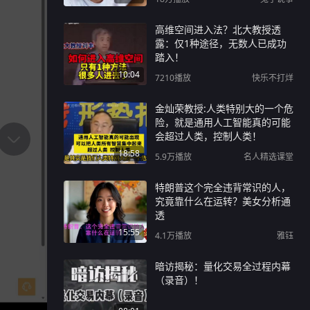
高维空间进入法？北大教授透
露：仅1种途径，无数人已成功
踏入！
10:04
7210
播放
快乐不打烊
金灿荣教授:人类特别大的一个危
险，就是通用人工智能真的可能
会超过人类，控制人类！
18:58
5.9万
播放
名人精选课堂
特朗普这个完全违背常识的人，
究竟靠什么在运转？美女分析通
透
15:55
4.1万
播放
雅钰
暗访揭秘：量化交易全过程内幕
（录音）！