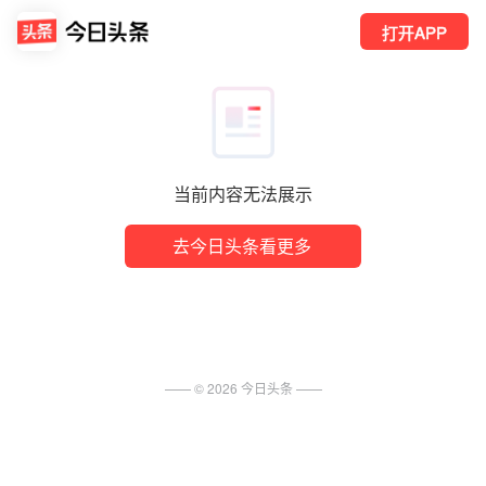
打开APP
当前内容无法展示
去今日头条看更多
—— ©
2026
今日头条
——