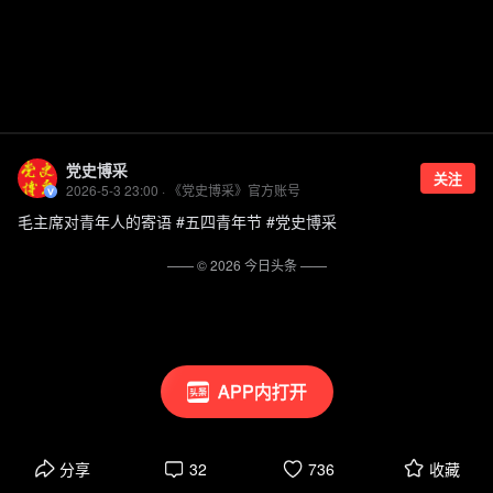
党史博采
关注
2026-5-3 23:00 · 《党史博采》官方账号
毛主席对青年人的寄语 #五四青年节 #党史博采
—— ©
2026
今日头条
——
APP内打开
分享
32
736
收藏