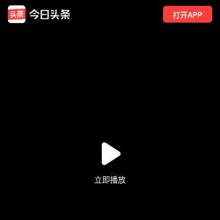
打开APP
736
点赞