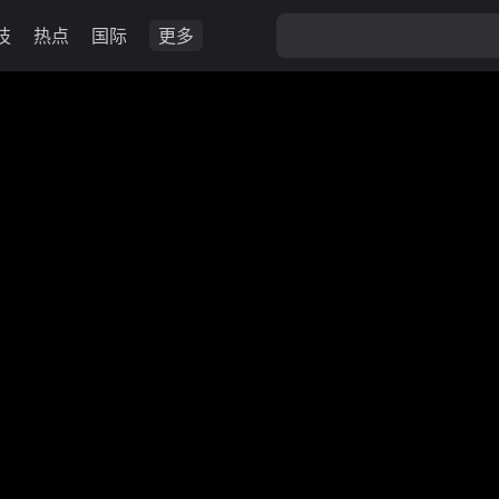
技
热点
国际
更多