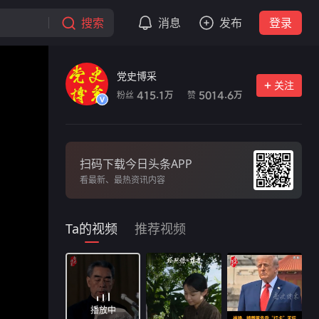
搜索
消息
发布
登录
党史博采
关注
粉丝
赞
415.1
5014.6
万
万
扫码下载今日头条APP
看最新、最热资讯内容
Ta的视频
推荐视频
播放中