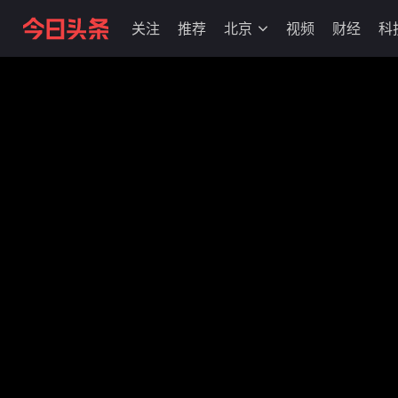
关注
推荐
北京
视频
财经
科