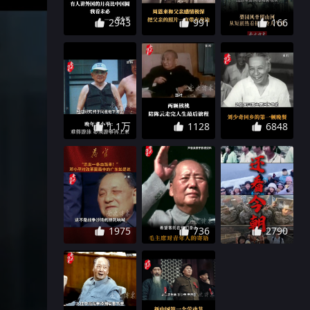
2943
991
166
1.1万
1128
6848
1975
736
2790