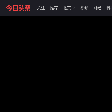
关注
推荐
北京
视频
财经
科