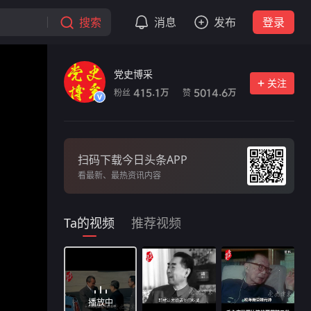
搜索
消息
发布
登录
党史博采
关注
粉丝
赞
415.1
5014.6
万
万
扫码下载今日头条APP
看最新、最热资讯内容
Ta的视频
推荐视频
播放中