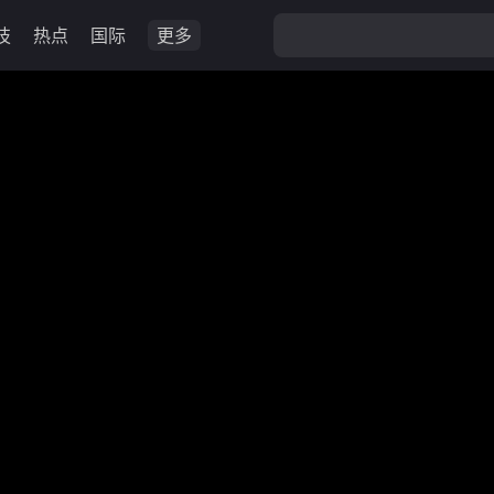
技
热点
国际
更多