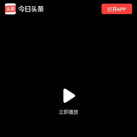
打开APP
343
点赞