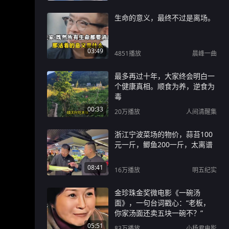
生命的意义，最终不过是离场。
03:49
4851
播放
晨峰一曲
最多再过十年，大家终会明白一
个健康真相。顺食为养，逆食为
毒
00:33
20万
播放
人间清醒集
浙江宁波菜场的物价，蒜苔100
元一斤，鲫鱼200一斤，太离谱
08:41
16万
播放
明五纪实
金珍珠金奖微电影《一碗汤
面》，一句台词戳心：“老板，
你家汤面还卖五块一碗不？”
05:51
83万
播放
小杨君电影