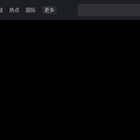
技
热点
国际
更多