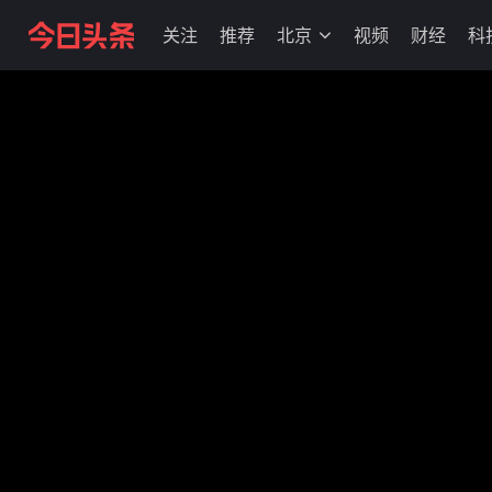
关注
推荐
北京
视频
财经
科