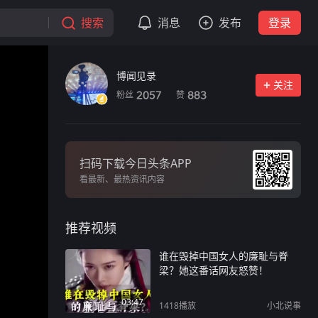
搜索
消息
发布
登录
博闻见录
关注
粉丝
赞
2057
883
扫码下载今日头条APP
看最新、最热资讯内容
推荐视频
谁在毁掉中国女人的廉耻与脊
梁？她这番话网友怒赞！
03:47
1418
播放
小北说事