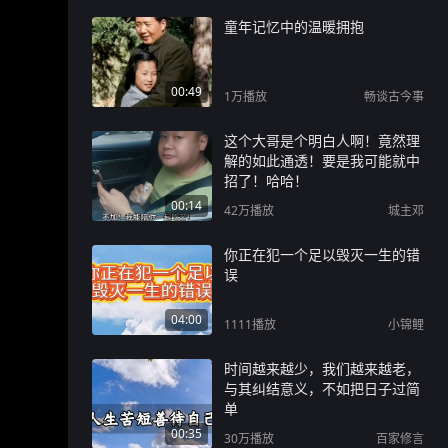
童年记忆中的温暖拥抱
00:49
1万
播放
畅谈古今事
这个大哥是个明白人啊！竟然理
解的如此通透！要是我可能就中
招了！哈哈！
00:14
42万
播放
城主邓
你正在犯一个足以毁灭一生的错
误
04:00
1111
播放
小锦鲤
时间越来越少，我们越来越老，
与其纠结意义，不如把日子过简
单
00:35
30万
播放
百家修言