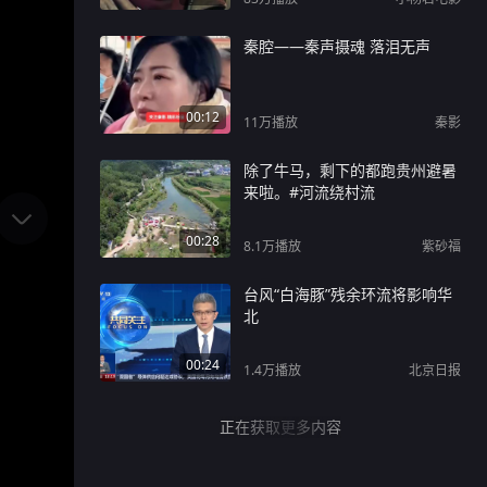
秦腔——秦声摄魂 落泪无声
00:12
11万
播放
秦影
除了牛马，剩下的都跑贵州避暑
来啦。#河流绕村流
00:28
8.1万
播放
紫砂福
台风“白海豚”残余环流将影响华
北
00:24
1.4万
播放
北京日报
正在获取更多内容