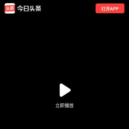
打开APP