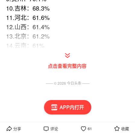
10.吉林：68.3%
11.河北：61.6%
12.山西：61.4%
13.北京：61.2%
14.云南：61%
15.甘肃：56.9%
16.内蒙古：56.2%
点击查看完整内容
17.四川：55.7%
18.宁夏：55%
—— ©
2026
今日头条
——
19.安徽：51.5%
20.青海：48.5%
APP内打开
21.湖南：46%
22.广西：41.6%
23.黑龙江：41%
分享
评论
61
收藏