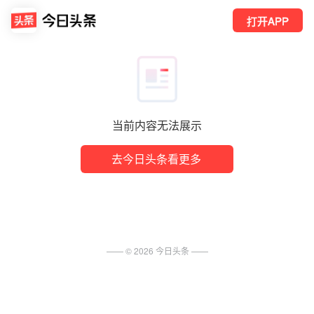
打开APP
当前内容无法展示
去今日头条看更多
—— ©
2026
今日头条
——