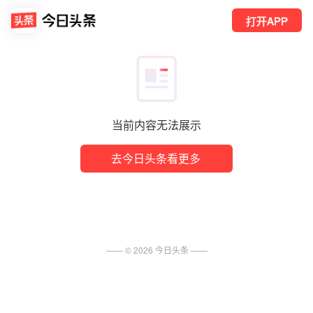
打开APP
当前内容无法展示
去今日头条看更多
—— ©
2026
今日头条
——