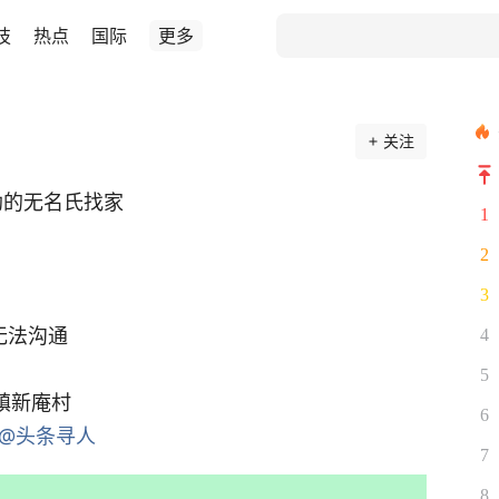
技
热点
国际
更多
关注
救助的无名氏找家
1
2
3
无法沟通
4
5
镇新庵村
6
@头条寻人
7
8