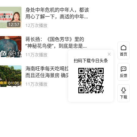
身处中年危机的中年人，都该
用心了解一下，高适的中年逆
袭之路
12:57
12万
次播放
蒋长扬：《国色芳华》里的
“神秘花鸟使”，到底是忠是
奸？
02:11
11万
次播放
首页
扫码下载今日头条
海南旺季每天吃喝拉撒不过百
而且还住海景房 确实比东南
反馈
亚合适
01:06
11万
次播放
下载