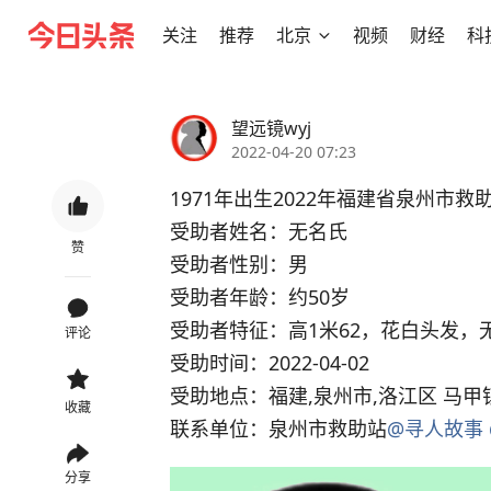
关注
推荐
北京
视频
财经
科
望远镜wyj
2022-04-20 07:23
1971年出生2022年福建省泉州市
受助者姓名：无名氏
赞
受助者性别：男
受助者年龄：约50岁
受助者特征：高1米62，花白头发，
评论
受助时间：2022-04-02
受助地点：福建,泉州市,洛江区 马甲
收藏
联系单位：泉州市救助站
@寻人故事
分享