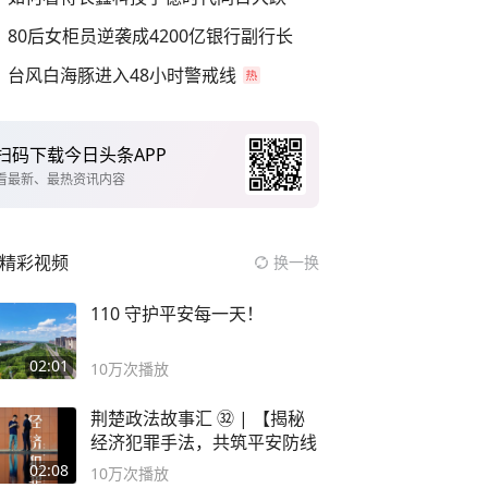
80后女柜员逆袭成4200亿银行副行长
台风白海豚进入48小时警戒线
扫码下载今日头条APP
看最新、最热资讯内容
精彩视频
换一换
110 守护平安每一天！
02:01
10万
次播放
荆楚政法故事汇 ㉜ | 【揭秘
经济犯罪手法，共筑平安防线
02:08
10万
次播放