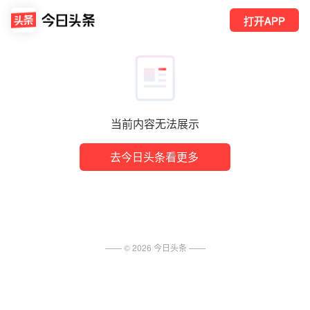
打开APP
当前内容无法展示
去今日头条看更多
—— ©
2026
今日头条
——