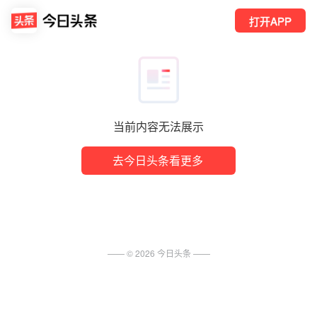
打开APP
当前内容无法展示
去今日头条看更多
—— ©
2026
今日头条
——