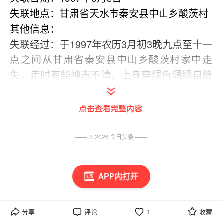
失联地点：甘肃省天水市秦安县中山乡酸茨村
其他信息：
失联经过：于1997年农历3月初3晚九点至十一
点之间从甘肃省秦安县中山乡酸茨村家中走
失，走时有些神志不清，上身穿绿色调缎自缝
绵衣，外套深兰色外衣，下身穿深兰色带暗道
的裤子，脚穿自缝兰色的皮底布鞋。
点击查看完整内容
(出处: 望远镜wyj网)
—— ©
2026
今日头条
——
APP内打开
分享
评论
1
收藏