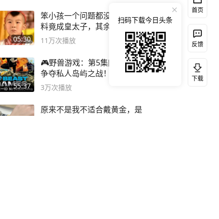
首页
笨小孩一个问题都没答对，不
扫码下载今日头条
料竟成皇太子，其余四个被处
死
05:30
11万
次播放
反馈
🎮野兽游戏：第5集[完整版]
争夺私人岛屿之战！
下载
#MrBeastChina
55:37
3万
次播放
原来不是我不适合戴黄金，是
我一直没找到适合我的黄金
😭
00:49
11万
次播放