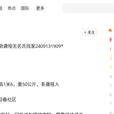
技
热点
国际
更多
关注
聋哑无名氏找家2409131909*
1
2
3
4
1米6，重50公斤，系聋哑人
5
6
迎春社区
7
8