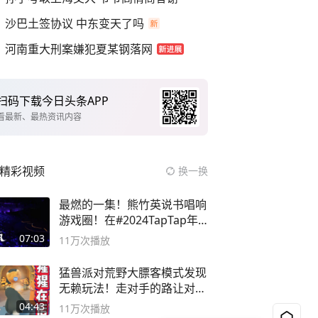
沙巴土签协议 中东变天了吗
河南重大刑案嫌犯夏某钢落网
扫码下载今日头条APP
看最新、最热资讯内容
精彩视频
换一换
最燃的一集！熊竹英说书唱响
游戏圈！在#2024TapTap年
度游戏大赏
07:03
11万
次播放
猛兽派对荒野大膘客模式发现
无赖玩法！走对手的路让对手
无路可走
04:43
11万
次播放