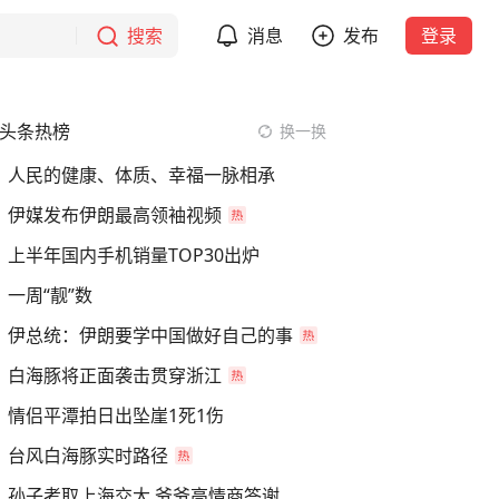
搜索
消息
发布
登录
头条热榜
换一换
人民的健康、体质、幸福一脉相承
伊媒发布伊朗最高领袖视频
上半年国内手机销量TOP30出炉
一周“靓”数
伊总统：伊朗要学中国做好自己的事
白海豚将正面袭击贯穿浙江
情侣平潭拍日出坠崖1死1伤
台风白海豚实时路径
孙子考取上海交大 爷爷高情商答谢