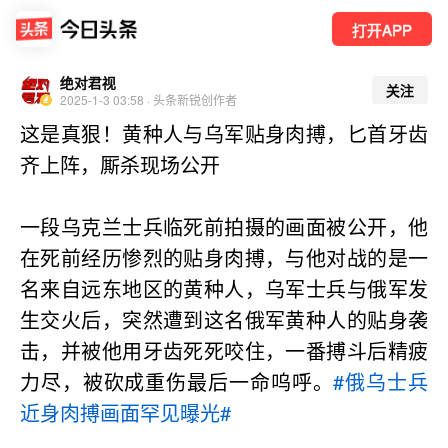
打开APP
绝对君视
关注
2025-1-3 03:58 · 头条新锐创作者
这是真狠！黄种人与乌军贴身肉搏，匕首牙齿
齐上阵，厮杀现场公开
一段乌克兰士兵临死前拍摄的画面被公开，他
在死前经历惨烈的贴身肉搏，与他对战的是一
名来自远东地区的黄种人，乌军士兵与俄军发
生交火后，突然遭到这名俄军黄种人的贴身袭
击，并被他用牙齿死死咬住，一番搏斗后精疲
力尽，被砍成重伤最后一命呜呼。
#俄乌士兵
近身肉搏画面罕见曝光#