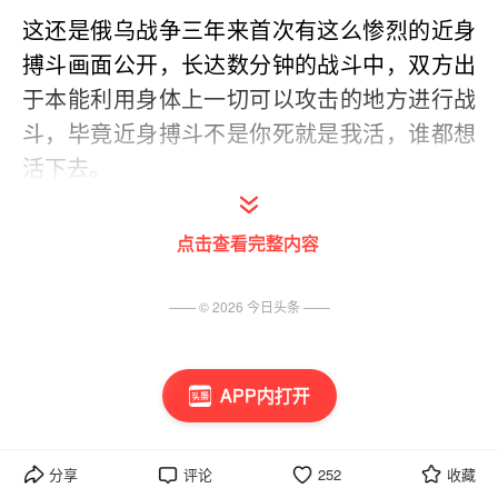
这还是俄乌战争三年来首次有这么惨烈的近身
搏斗画面公开，长达数分钟的战斗中，双方出
于本能利用身体上一切可以攻击的地方进行战
斗，毕竟近身搏斗不是你死就是我活，谁都想
活下去。
与乌军战斗的黄种人是雅库特人，属于俄罗斯
点击查看完整内容
的少数民族，他也受了不轻的伤，肩膀被刺
中，耳朵也撕裂了。雅库特人是出了名的能
—— ©
2026
今日头条
——
打，从小就学摔跤，战斗力在俄罗斯人之上，
曾有一名雅库特人在俄乌战争两天干掉27名乌
APP内打开
军。
俄乌两名素不相识的士兵，只能通过这种近乎
分享
评论
252
收藏